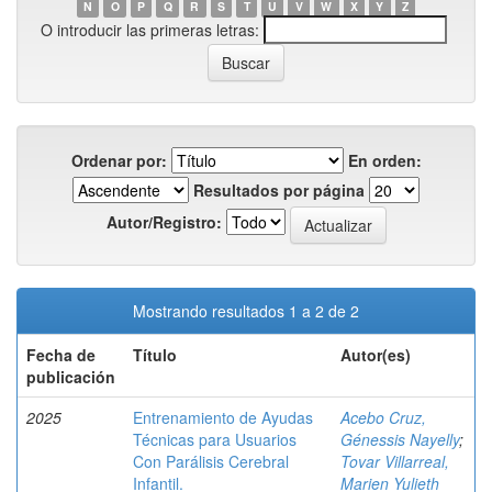
N
O
P
Q
R
S
T
U
V
W
X
Y
Z
O introducir las primeras letras:
Ordenar por:
En orden:
Resultados por página
Autor/Registro:
Mostrando resultados 1 a 2 de 2
Fecha de
Título
Autor(es)
publicación
2025
Entrenamiento de Ayudas
Acebo Cruz,
Técnicas para Usuarios
Génessis Nayelly
;
Con Parálisis Cerebral
Tovar Villarreal,
Infantil.
Marien Yulieth