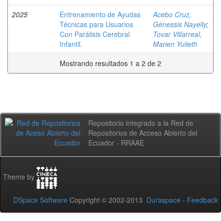
2025
Entrenamiento de Ayudas
Acebo Cruz,
Técnicas para Usuarios
Génessis Nayelly
;
Con Parálisis Cerebral
Tovar Villarreal,
Infantil.
Marien Yulieth
Mostrando resultados 1 a 2 de 2
Repositorio integrado a la Red de
Repositorios de Acceso Abierto del
Ecuador - RRAAE
Theme by
DSpace Software
Copyright © 2002-2013
Duraspace
-
Feedback