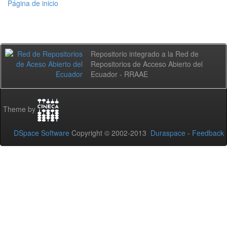
Página de inicio
Repositorio integrado a la Red de
Repositorios de Acceso Abierto del
Ecuador - RRAAE
Theme by
DSpace Software
Copyright © 2002-2013
Duraspace
-
Feedback