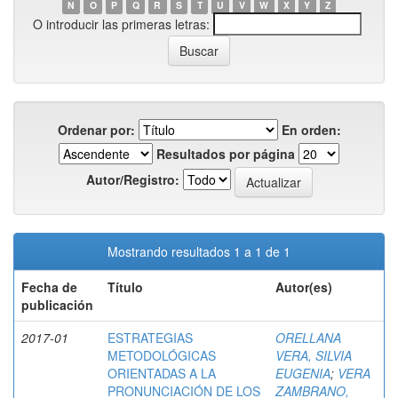
N
O
P
Q
R
S
T
U
V
W
X
Y
Z
O introducir las primeras letras:
Ordenar por:
En orden:
Resultados por página
Autor/Registro:
Mostrando resultados 1 a 1 de 1
Fecha de
Título
Autor(es)
publicación
2017-01
ESTRATEGIAS
ORELLANA
METODOLÓGICAS
VERA, SILVIA
ORIENTADAS A LA
EUGENIA
;
VERA
PRONUNCIACIÓN DE LOS
ZAMBRANO,