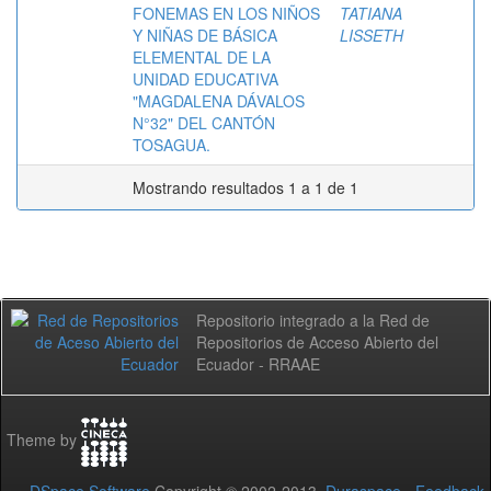
FONEMAS EN LOS NIÑOS
TATIANA
Y NIÑAS DE BÁSICA
LISSETH
ELEMENTAL DE LA
UNIDAD EDUCATIVA
"MAGDALENA DÁVALOS
N°32" DEL CANTÓN
TOSAGUA.
Mostrando resultados 1 a 1 de 1
Repositorio integrado a la Red de
Repositorios de Acceso Abierto del
Ecuador - RRAAE
Theme by
DSpace Software
Copyright © 2002-2013
Duraspace
-
Feedback