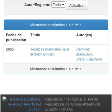
Autor/Registro:
Mostrando resultados 1 a 1 de 1
Fecha de
Título
Autor(es)
publicación
2025
Técnicas manuales para
Ramírez
el dolor lumbar.
Mantuano,
Stefany Michelle
Mostrando resultados 1 a 1 de 1
Repositorio integrado a la Red de
Repositorios de Acceso Abierto del
Ecuador - RRAAE