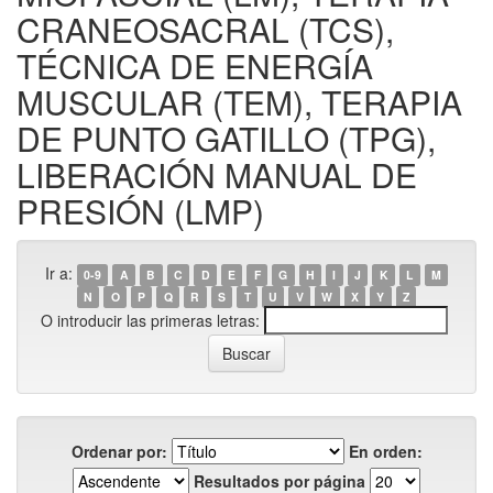
CRANEOSACRAL (TCS),
TÉCNICA DE ENERGÍA
MUSCULAR (TEM), TERAPIA
DE PUNTO GATILLO (TPG),
LIBERACIÓN MANUAL DE
PRESIÓN (LMP)
Ir a:
0-9
A
B
C
D
E
F
G
H
I
J
K
L
M
N
O
P
Q
R
S
T
U
V
W
X
Y
Z
O introducir las primeras letras:
Ordenar por:
En orden:
Resultados por página