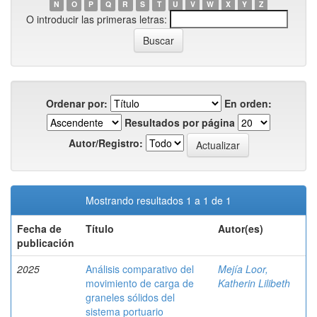
N
O
P
Q
R
S
T
U
V
W
X
Y
Z
O introducir las primeras letras:
Ordenar por:
En orden:
Resultados por página
Autor/Registro:
Mostrando resultados 1 a 1 de 1
Fecha de
Título
Autor(es)
publicación
2025
Análisis comparativo del
Mejía Loor,
movimiento de carga de
Katherin Lilibeth
graneles sólidos del
sistema portuario