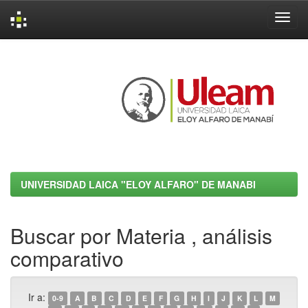
Skip
navigation
UNIVERSIDAD LAICA "ELOY ALFARO" DE MANABI
Buscar por Materia , análisis
comparativo
Ir a:
0-9
A
B
C
D
E
F
G
H
I
J
K
L
M