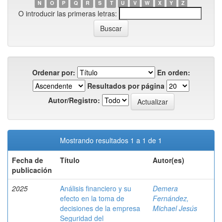
N
O
P
Q
R
S
T
U
V
W
X
Y
Z
O introducir las primeras letras:
Ordenar por:
En orden:
Resultados por página
Autor/Registro:
Mostrando resultados 1 a 1 de 1
Fecha de
Título
Autor(es)
publicación
2025
Análisis financiero y su
Demera
efecto en la toma de
Fernández,
decisiones de la empresa
Michael Jesús
Seguridad del