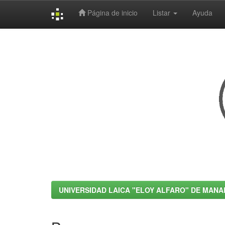
Página de inicio
Listar
Ayuda
Skip
navigation
UNIVERSIDAD LAICA "ELOY ALFARO" DE MANA