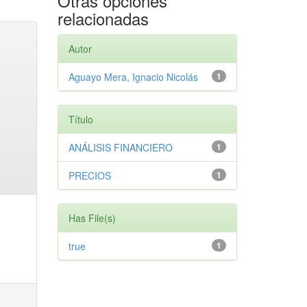
Otras opciones
relacionadas
Autor
Aguayo Mera, Ignacio Nicolás
1
Título
ANÁLISIS FINANCIERO
1
PRECIOS
1
Has File(s)
true
1