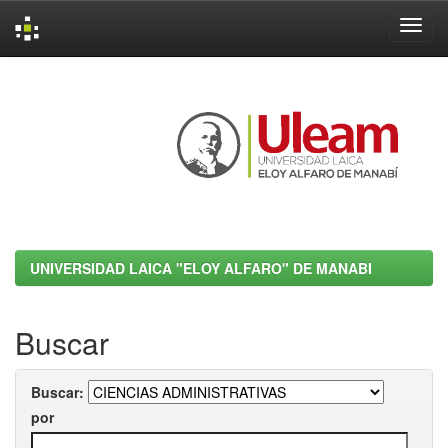
Skip
navigation
UNIVERSIDAD LAICA "ELOY ALFARO" DE MANABI
Buscar
Buscar:
por