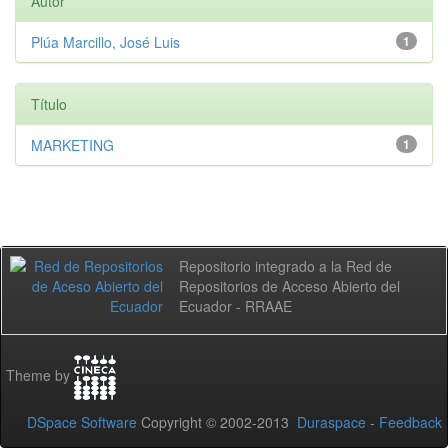
Autor
Plúa Marcillo, José Luis
1
Título
MARKETING
1
Repositorio integrado a la Red de
Repositorios de Acceso Abierto del
Ecuador - RRAAE
Theme by
DSpace Software
Copyright © 2002-2013
Duraspace
-
Feedback