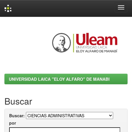
Skip
navigation
UNIVERSIDAD LAICA "ELOY ALFARO" DE MANABI
Buscar
Buscar:
por