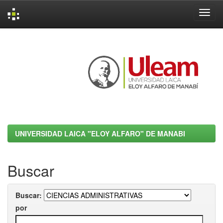
Skip
navigation
UNIVERSIDAD LAICA "ELOY ALFARO" DE MANABI
Buscar
Buscar:
por