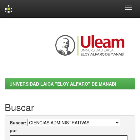
Skip
navigation
UNIVERSIDAD LAICA "ELOY ALFARO" DE MANABI
Buscar
Buscar:
por