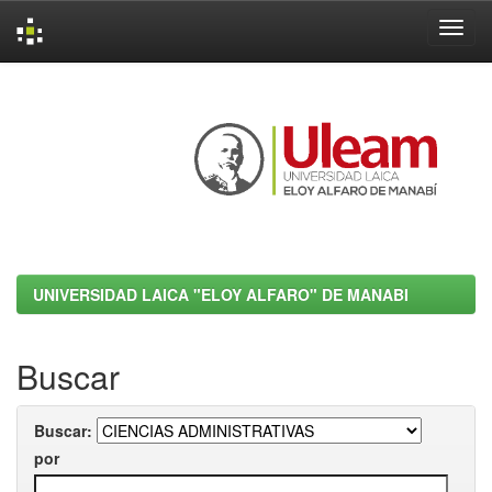
Skip
navigation
UNIVERSIDAD LAICA "ELOY ALFARO" DE MANABI
Buscar
Buscar:
por