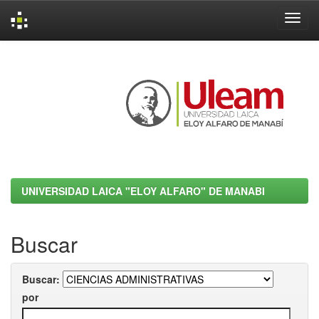
Skip
navigation
UNIVERSIDAD LAICA "ELOY ALFARO" DE MANABI
Buscar
Buscar:
por