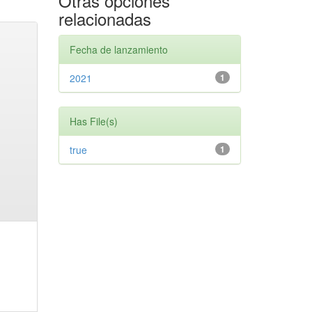
Otras opciones
relacionadas
Fecha de lanzamiento
2021
1
Has File(s)
true
1