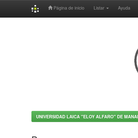
Página de inicio
Listar
Ayuda
Skip
navigation
UNIVERSIDAD LAICA "ELOY ALFARO" DE MANA