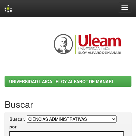
Skip
navigation
UNIVERSIDAD LAICA "ELOY ALFARO" DE MANABI
Buscar
Buscar:
por