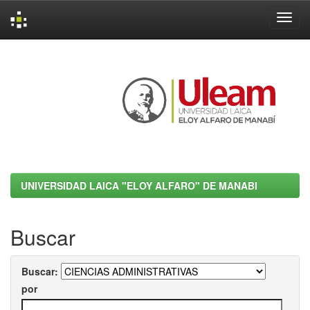
Skip
navigation
UNIVERSIDAD LAICA "ELOY ALFARO" DE MANABI
Buscar
Buscar:
por