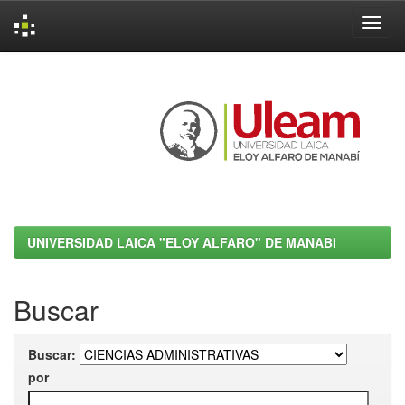
Skip
navigation
UNIVERSIDAD LAICA "ELOY ALFARO" DE MANABI
Buscar
Buscar:
por