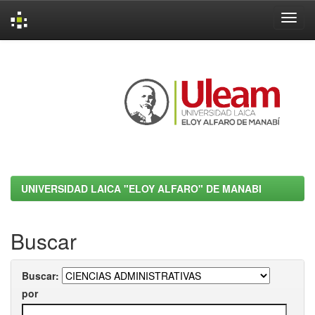
Skip
navigation
UNIVERSIDAD LAICA "ELOY ALFARO" DE MANABI
Buscar
Buscar:
por