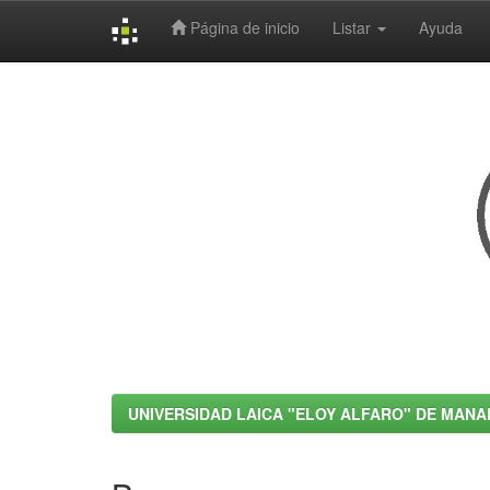
Página de inicio
Listar
Ayuda
Skip
navigation
UNIVERSIDAD LAICA "ELOY ALFARO" DE MANA