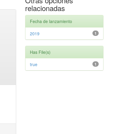
Otras opciones
relacionadas
Fecha de lanzamiento
2019
1
Has File(s)
true
1