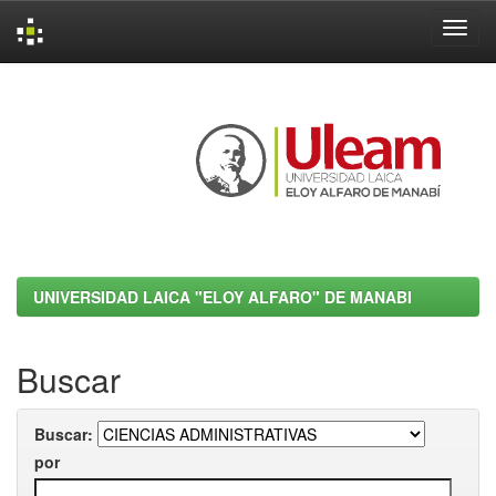
Skip
navigation
UNIVERSIDAD LAICA "ELOY ALFARO" DE MANABI
Buscar
Buscar:
por