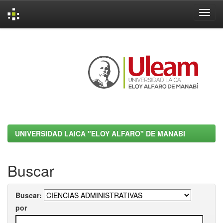
Skip
navigation
UNIVERSIDAD LAICA "ELOY ALFARO" DE MANABI
Buscar
Buscar:
por