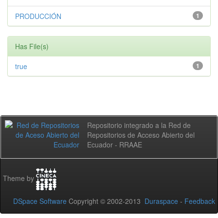
PRODUCCIÓN
1
Has File(s)
true
1
Repositorio integrado a la Red de
Repositorios de Acceso Abierto del
Ecuador - RRAAE
Theme by
DSpace Software
Copyright © 2002-2013
Duraspace
-
Feedback