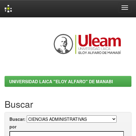
Skip
navigation
UNIVERSIDAD LAICA "ELOY ALFARO" DE MANABI
Buscar
Buscar:
por