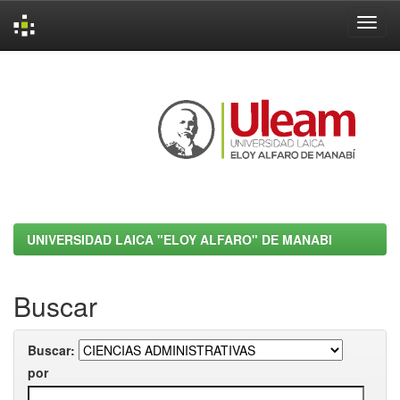
Skip
navigation
UNIVERSIDAD LAICA "ELOY ALFARO" DE MANABI
Buscar
Buscar:
por