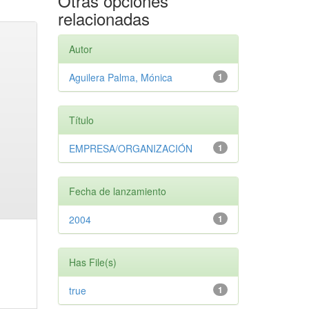
Otras opciones
relacionadas
Autor
Aguilera Palma, Mónica
1
Título
EMPRESA/ORGANIZACIÓN
1
Fecha de lanzamiento
2004
1
Has File(s)
true
1