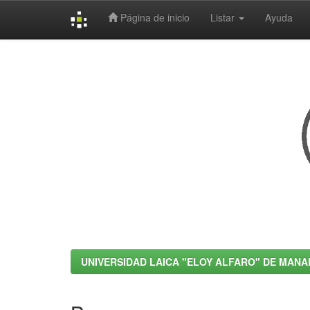
Página de inicio
Listar
Ayuda
Skip
navigation
UNIVERSIDAD LAICA "ELOY ALFARO" DE MANA