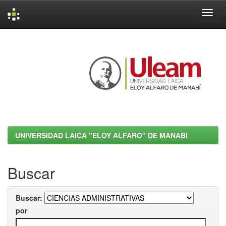
Skip
navigation
UNIVERSIDAD LAICA "ELOY ALFARO" DE MANABI
Buscar
Buscar:
por