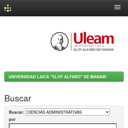
Skip
navigation
UNIVERSIDAD LAICA "ELOY ALFARO" DE MANABI
Buscar
Buscar:
por