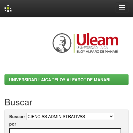
Skip
navigation
UNIVERSIDAD LAICA "ELOY ALFARO" DE MANABI
Buscar
Buscar:
por