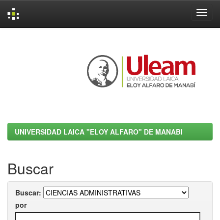
Skip
navigation
UNIVERSIDAD LAICA "ELOY ALFARO" DE MANABI
Buscar
Buscar:
por