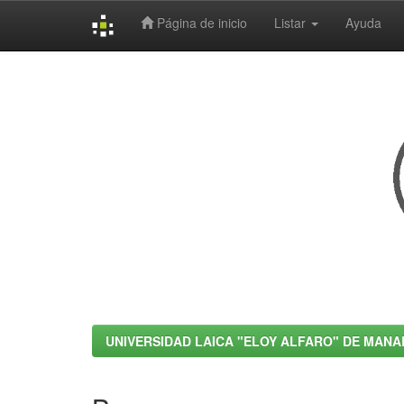
Página de inicio
Listar
Ayuda
Skip
navigation
UNIVERSIDAD LAICA "ELOY ALFARO" DE MANA