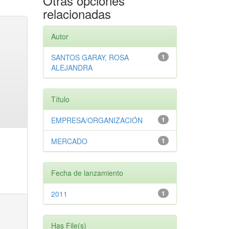
Otras opciones
relacionadas
Autor
SANTOS GARAY, ROSA
1
ALEJANDRA
Título
EMPRESA/ORGANIZACIÓN
1
MERCADO
1
Fecha de lanzamiento
2011
1
Has File(s)