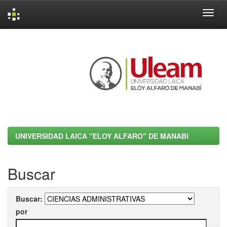
Skip
navigation
UNIVERSIDAD LAICA "ELOY ALFARO" DE MANABI
Buscar
Buscar:
por