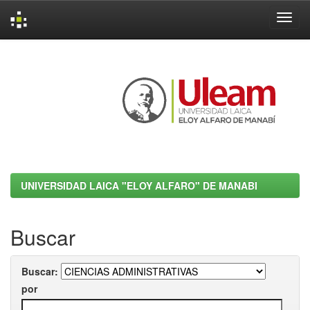
Skip
navigation
UNIVERSIDAD LAICA "ELOY ALFARO" DE MANABI
Buscar
Buscar:
por