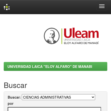
Skip
navigation
UNIVERSIDAD LAICA "ELOY ALFARO" DE MANABI
Buscar
Buscar:
por