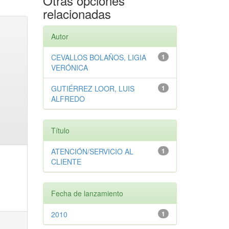
Otras opciones
relacionadas
Autor
CEVALLOS BOLAÑOS, LIGIA
1
VERÓNICA
GUTIÉRREZ LOOR, LUIS
1
ALFREDO
Título
ATENCIÓN/SERVICIO AL
1
CLIENTE
Fecha de lanzamiento
2010
1