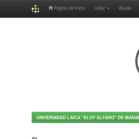
Página de inicio
Listar
Ayuda
Skip
navigation
UNIVERSIDAD LAICA "ELOY ALFARO" DE MANA