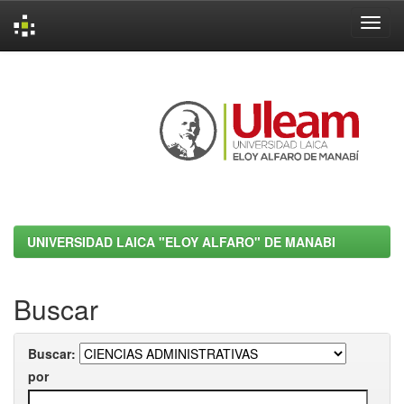
Skip
navigation
UNIVERSIDAD LAICA "ELOY ALFARO" DE MANABI
Buscar
Buscar:
por