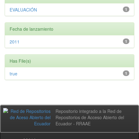
EVALUACIÓN
1
Fecha de lanzamiento
2011
1
Has File(s)
true
1
Repositorio integrado a la Red de
Repositorios de Acceso Abierto del
Ecuador - RRAAE