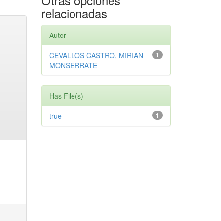
Otras opciones
relacionadas
Autor
CEVALLOS CASTRO, MIRIAN
1
MONSERRATE
Has File(s)
true
1