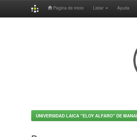
Página de inicio
Listar
Ayuda
Skip
navigation
UNIVERSIDAD LAICA "ELOY ALFARO" DE MANA