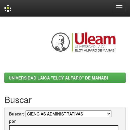
Skip
navigation
UNIVERSIDAD LAICA "ELOY ALFARO" DE MANABI
Buscar
Buscar:
por