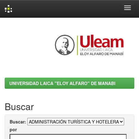
Skip
navigation
UNIVERSIDAD LAICA "ELOY ALFARO" DE MANABI
Buscar
Buscar:
por