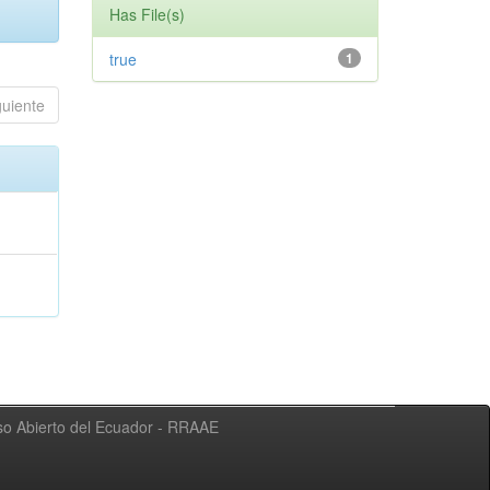
Has File(s)
true
1
guiente
eso Abierto del Ecuador - RRAAE