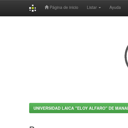
Página de inicio
Listar
Ayuda
Skip
navigation
UNIVERSIDAD LAICA "ELOY ALFARO" DE MANA