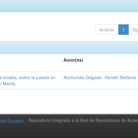
Anterior
1
Si
Autor(es)
s locales, sobre la puesta en
Anchundia Delgado, Yamilet Stefanía
ón Manta.
Repositorio integrado a la Red de Repositorios de Acc