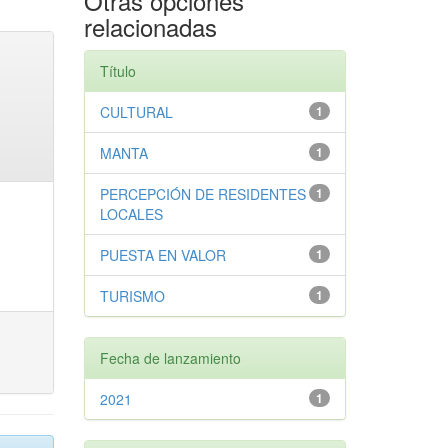
Otras opciones
relacionadas
Título
CULTURAL
1
MANTA
1
PERCEPCIÓN DE RESIDENTES
1
LOCALES
PUESTA EN VALOR
1
TURISMO
1
Fecha de lanzamiento
2021
1