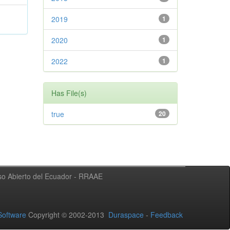
2019
1
2020
1
2022
1
Has File(s)
true
20
eso Abierto del Ecuador - RRAAE
oftware
Copyright © 2002-2013
Duraspace
-
Feedback