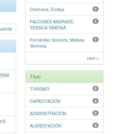
Chernova, Emiliya
1
FALCONES ANDRADE,
1
YESSICA ISMENIA
guiente
Fernández Sornoza, Melissa
1
Verónica
next >
ENIA
Título
TURISMO
5
CAPACITACIÓN
4
ADMINISTRACIÓN
3
XIS
ALIMENTACIÓN
3