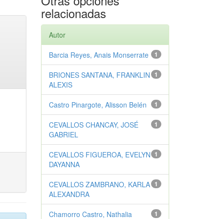
Otras opciones
relacionadas
Autor
Barcia Reyes, Anais Monserrate
1
BRIONES SANTANA, FRANKLIN
1
ALEXIS
Castro Pinargote, Alisson Belén
1
CEVALLOS CHANCAY, JOSÉ
1
GABRIEL
CEVALLOS FIGUEROA, EVELYN
1
DAYANNA
CEVALLOS ZAMBRANO, KARLA
1
ALEXANDRA
Chamorro Castro, Nathalia
1