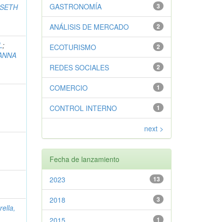
GASTRONOMÍA
3
ISETH
ANÁLISIS DE MERCADO
2
L
;
ECOTURISMO
2
YANNA
REDES SOCIALES
2
COMERCIO
1
CONTROL INTERNO
1
next >
Fecha de lanzamiento
2023
13
2018
3
rella,
2015
1