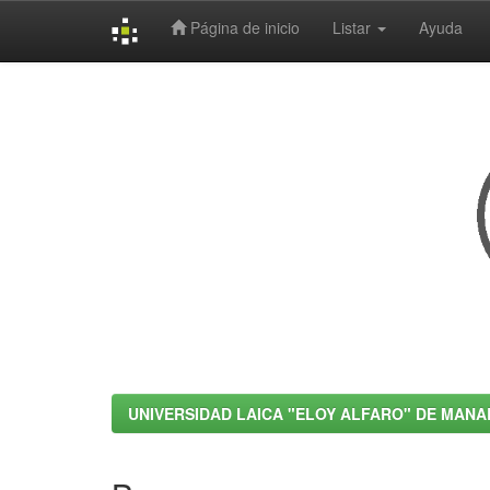
Página de inicio
Listar
Ayuda
Skip
navigation
UNIVERSIDAD LAICA "ELOY ALFARO" DE MANA