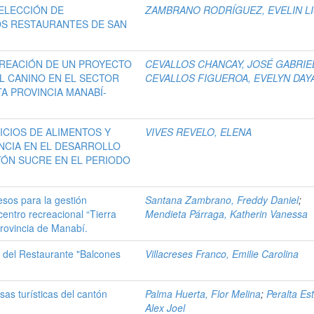
ELECCIÓN DE
ZAMBRANO RODRÍGUEZ, EVELIN L
OS RESTAURANTES DE SAN
CREACIÓN DE UN PROYECTO
CEVALLOS CHANCAY, JOSÉ GABRIE
L CANINO EN EL SECTOR
CEVALLOS FIGUEROA, EVELYN DA
A PROVINCIA MANABÍ-
ICIOS DE ALIMENTOS Y
VIVES REVELO, ELENA
ENCIA EN EL DESARROLLO
TÓN SUCRE EN EL PERIODO
sos para la gestión
Santana Zambrano, Freddy Daniel
;
centro recreacional “Tierra
Mendieta Párraga, Katherin Vanessa
provincia de Manabí.
es del Restaurante "Balcones
Villacreses Franco, Emilie Carolina
as turísticas del cantón
Palma Huerta, Flor Melina
;
Peralta Est
Alex Joel