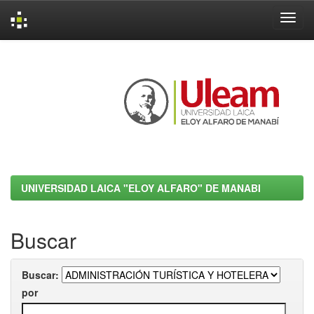
Skip
navigation
UNIVERSIDAD LAICA "ELOY ALFARO" DE MANABI
Buscar
Buscar:
por