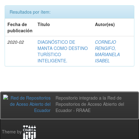
Resultados por ítem:
Fecha de
Título
Autor(es)
publicación
2020-02
DIAGNÓSTICO DE
CORNEJO
MANTA COMO DESTINO
RENGIFO,
TURÍSTICO
MARIANELA
INTELIGENTE.
ISABEL
Repositorio integrado a la Red de
Repositorios de Acceso Abierto del
Ecuador - RRAAE
Theme by