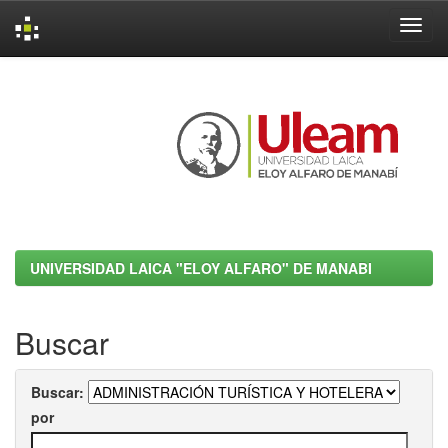
Skip
navigation
UNIVERSIDAD LAICA "ELOY ALFARO" DE MANABI
Buscar
Buscar:
por