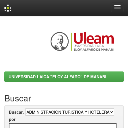
Skip
navigation
UNIVERSIDAD LAICA "ELOY ALFARO" DE MANABI
Buscar
Buscar:
por