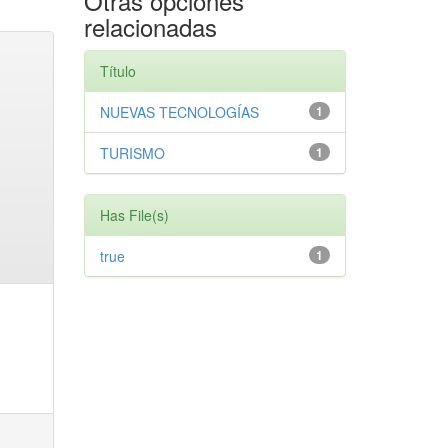
Otras opciones
relacionadas
Título
NUEVAS TECNOLOGÍAS
1
TURISMO
1
Has File(s)
true
1