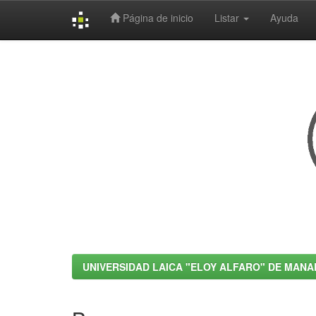
Página de inicio
Listar
Ayuda
Skip
navigation
UNIVERSIDAD LAICA "ELOY ALFARO" DE MANA