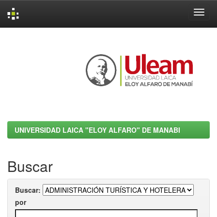
Skip
navigation
UNIVERSIDAD LAICA "ELOY ALFARO" DE MANABI
Buscar
Buscar:
por