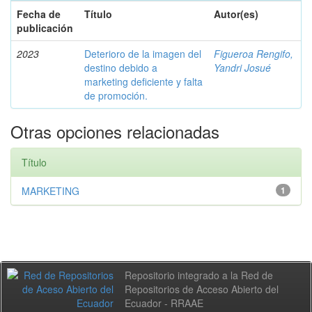
Fecha de
Título
Autor(es)
publicación
2023
Deterioro de la imagen del
Figueroa Rengifo,
destino debido a
Yandri Josué
marketing deficiente y falta
de promoción.
Otras opciones relacionadas
Título
MARKETING
1
Repositorio integrado a la Red de
Repositorios de Acceso Abierto del
Ecuador - RRAAE