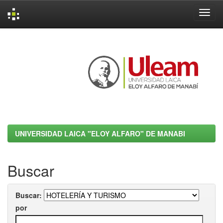
Skip
navigation
UNIVERSIDAD LAICA "ELOY ALFARO" DE MANABI
Buscar
Buscar:
por