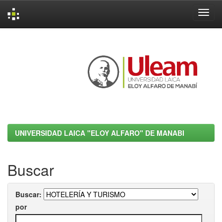
Skip
navigation
UNIVERSIDAD LAICA "ELOY ALFARO" DE MANABI
Buscar
Buscar:
por