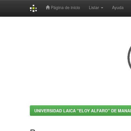
Página de inicio
Listar
Ayuda
Skip
navigation
UNIVERSIDAD LAICA "ELOY ALFARO" DE MANA