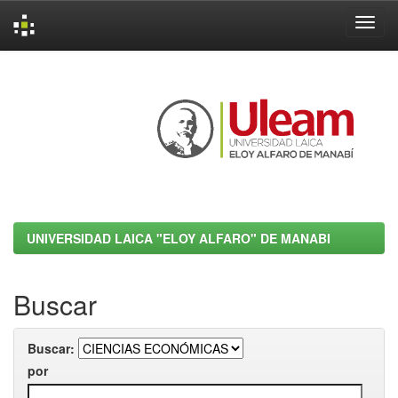
Skip
navigation
UNIVERSIDAD LAICA "ELOY ALFARO" DE MANABI
Buscar
Buscar:
por