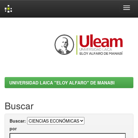
Skip
navigation
UNIVERSIDAD LAICA "ELOY ALFARO" DE MANABI
Buscar
Buscar:
por