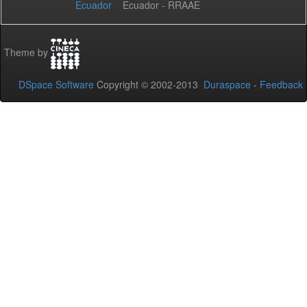
Ecuador - RRAAE
Theme by
DSpace Software
Copyright © 2002-2013
Duraspace
-
Feedback