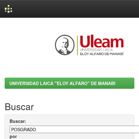
Skip
navigation
UNIVERSIDAD LAICA "ELOY ALFARO" DE MANABI
Buscar
Buscar:
por