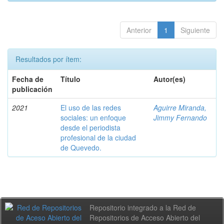
Anterior
1
Siguiente
Resultados por ítem:
Fecha de
Título
Autor(es)
publicación
2021
El uso de las redes
Aguirre Miranda,
sociales: un enfoque
Jimmy Fernando
desde el periodista
profesional de la ciudad
de Quevedo.
Repositorio integrado a la Red de
Repositorios de Acceso Abierto del